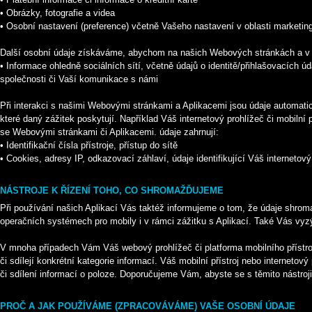
• Obrázky, fotografie a videa
• Osobní nastavení (preference) včetně Vašeho nastavení v oblasti marketin
Další osobní údaje získáváme, abychom na našich Webových stránkách a v Apl
• Informace ohledně sociálních sítí, včetně údajů o identitě/přihlašovacích 
společnosti či Vaší komunikace s námi
Při interakci s našimi Webovými stránkami a Aplikacemi jsou údaje automati
které daný zážitek poskytují. Například Váš internetový prohlížeč či mobilní p
se Webovými stránkami či Aplikacemi. údaje zahrnují:
• Identifikační čísla přístroje, přístup do sítě
• Cookies, adresy IP, odkazovací záhlaví, údaje identifikující Váš internetov
NÁSTROJE K ŘÍZENÍ TOHO, CO SHROMAŽĎUJEME
Při používání našich Aplikací Vás taktéž informujeme o tom, že údaje shro
operačních systémech pro mobily i v rámci zážitku s Aplikací. Také Vás vyzý
V mnoha případech Vám Váš webový prohlížeč či platforma mobilního přístroje
či sdílejí konkrétní kategorie informací. Váš mobilní přístroj nebo internet
či sdílení informací o poloze. Doporučujeme Vám, abyste se s těmito nástroji,
PROČ A JAK POUŽÍVÁME (ZPRACOVÁVÁME) VAŠE OSOBNÍ ÚDAJE