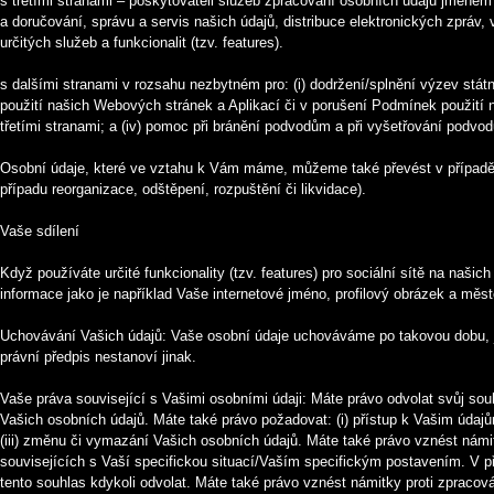
s třetími stranami – poskytovateli služeb zpracování osobních údajů jménem n
a doručování, správu a servis našich údajů, distribuce elektronických zpráv
určitých služeb a funkcionalit (tzv. features).
s dalšími stranami v rozsahu nezbytném pro: (i) dodržení/splnění výzev státn
použití našich Webových stránek a Aplikací či v porušení Podmínek použití n
třetími stranami; a (iv) pomoc při bránění podvodům a při vyšetřování podvodů
Osobní údaje, které ve vztahu k Vám máme, můžeme také převést v případě, 
případu reorganizace, odštěpení, rozpuštění či likvidace).
Vaše sdílení
Když používáte určité funkcionality (tzv. features) pro sociální sítě na naši
informace jako je například Vaše internetové jméno, profilový obrázek a měs
Uchovávání Vašich údajů: Vaše osobní údaje uchováváme po takovou dobu, jak
právní předpis nestanoví jinak.
Vaše práva související s Vašimi osobními údaji: Máte právo odvolat svůj sou
Vašich osobních údajů. Máte také právo požadovat: (i) přístup k Vašim údajů
(iii) změnu či vymazání Vašich osobních údajů. Máte také právo vznést námi
souvisejících s Vaší specifickou situací/Vaším specifickým postavením. V 
tento souhlas kdykoli odvolat. Máte také právo vznést námitky proti zpracov