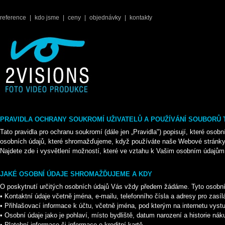
reference
|
kdo jsme
|
ceny
|
objednávky
|
kontakty
PRAVIDLA OCHRANY SOUKROMÍ UŽIVATELŮ A POUŽÍVÁNÍ SOUBORŮ 
Tato pravidla pro ochranu soukromí (dále jen „Pravidla") popisují, které oso
osobních údajů, které shromažďujeme, když používáte naše Webové stránky a
Najdete zde i vysvětlení možností, které ve vztahu k Vašim osobním údajům 
JAKÉ OSOBNÍ ÚDAJE SHROMAŽĎUJEME A KDY
O poskytnutí určitých osobních údajů Vás vždy předem žádáme. Tyto osobní
• Kontaktní údaje včetně jména, e-mailu, telefonního čísla a adresy pro zasíl
• Přihlašovací informace k účtu, včetně jména, pod kterým na internetu vyst
• Osobní údaje jako je pohlaví, místo bydliště, datum narození a historie nák
• Platební informace či informace o kreditní kartě