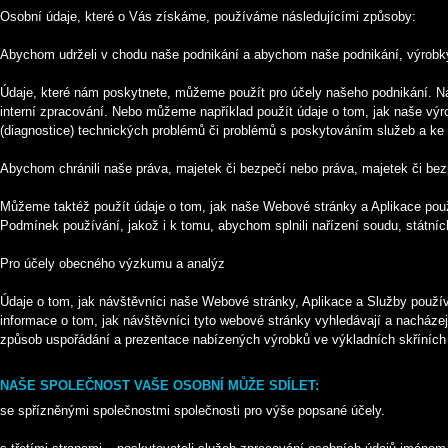
Osobní údaje, které o Vás získáme, používáme následujícími způsoby:
Abychom udrželi v chodu naše podnikání a abychom naše podnikání, výrobky
Údaje, které nám poskytnete, můžeme použít pro účely našeho podnikání. Nap
interní zpracování. Nebo můžeme například použít údaje o tom, jak naše výro
(diagnostice) technických problémů či problémů s poskytováním služeb a ke
Abychom chránili naše práva, majetek či bezpečí nebo práva, majetek či bez
Můžeme taktéž použít údaje o tom, jak naše Webové stránky a Aplikace použív
Podmínek používání, jakož i k tomu, abychom splnili nařízení soudu, státní
Pro účely obecného výzkumu a analýz
Údaje o tom, jak návštěvníci naše Webové stránky, Aplikace a Služby použí
informace o tom, jak návštěvníci tyto webové stránky vyhledávají a nacháze
způsob uspořádání a prezentace nabízených výrobků ve výkladních skříních
NAŠE SPOLEČNOST VAŠE OSOBNÍ MŮŽE SDÍLET:
se spřízněnými společnostmi společnosti pro výše popsané účely.