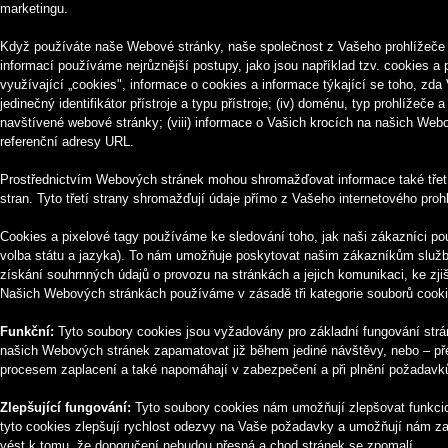
marketingu.
Když používáte naše Webové stránky, naše společnost z Vašeho prohlížeče 
informací používáme nejrůznější postupy, jako jsou například tzv. cookies a pi
využívající „cookies", informace o cookies a informace týkající se toho, zda 
jedinečný identifikátor přístroje a typu přístroje; (iv) doménu, typ prohlížeče
navštívené webové stránky; (viii) informace o Vašich krocích na našich Webo
referenční adresy URL.
Prostřednictvím Webových stránek mohou shromažďovat informace také třetí st
stran. Tyto třetí strany shromažďují údaje přímo z Vašeho internetového proh
Cookies a pixelové tagy používáme ke sledování toho, jak naši zákazníci p
volba státu a jazyka). To nám umožňuje poskytovat našim zákazníkům služby
získání souhrnných údajů o provozu na stránkách a jejich komunikaci, ke zji
Našich Webových stránkách používáme v zásadě tři kategorie souborů cooki
Funkční:
Tyto soubory cookies jsou vyžadovány pro základní fungování stráne
našich Webových stránek zapamatovat již během jediné návštěvy, nebo – přeje
procesem zaplacení a také napomáhají v zabezpečení a při plnění požadavk
Zlepšující fungování:
Tyto soubory cookies nám umožňují zlepšovat funkcion
tyto cookies zlepšují rychlost odezvy na Vaše požadavky a umožňují nám za
vést k tomu, že doporučení nebudou přesná a chod stránek se zpomalí.